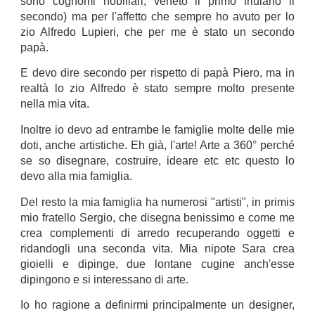
sono cognomi nobiliari, veneto il primo friulano il
secondo) ma per l'affetto che sempre ho avuto per lo
zio Alfredo Lupieri, che per me è stato un secondo
papà.
E devo dire secondo per rispetto di papà Piero, ma in
realtà lo zio Alfredo è stato sempre molto presente
nella mia vita.
Inoltre io devo ad entrambe le famiglie molte delle mie
doti, anche artistiche. Eh già, l'arte! Arte a 360° perché
se so disegnare, costruire, ideare etc etc questo lo
devo alla mia famiglia.
Del resto la mia famiglia ha numerosi "artisti", in primis
mio fratello Sergio, che disegna benissimo e come me
crea complementi di arredo recuperando oggetti e
ridandogli una seconda vita. Mia nipote Sara crea
gioielli e dipinge, due lontane cugine anch'esse
dipingono e si interessano di arte.
Io ho ragione a definirmi principalmente un designer,