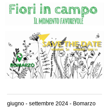
g
iugno -
s
ettembre 2024
-
Bomarzo