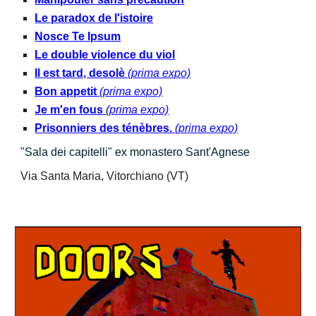
Le paradox de l'istoire
Nosce Te Ipsum
Le double violence du viol
Il est tard, desolè
(prima expo)
Bon appetit
(prima expo)
Je m'en fous
(prima expo)
Prisonniers des ténèbres.
(prima expo)
"
Sala
dei capitelli"
ex monastero Sant'Agnese
Via
Santa Maria
,
Vitorchiano
(VT
)